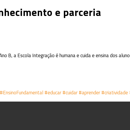
nhecimento e parceria
Ano B, a Escola Integração é humana e cuida e ensina dos alun
#EnsinoFundamental
#educar
#cuidar
#aprender
#criatividade