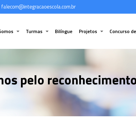
falecom@integracaoescola.com.br
Somos
Turmas
Bilíngue
Projetos
Concurso de
os pelo reconhecimento 