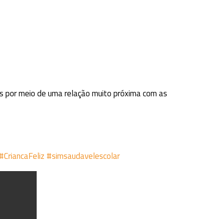
os por meio de uma relação muito próxima com as
#CriancaFeliz
#simsaudavelescolar