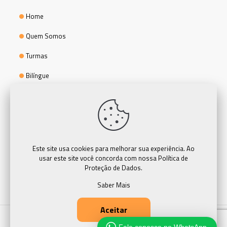
Home
Quem Somos
Turmas
Bilíngue
Extracurriculares
Projeto Vida
Notícias
Este site usa cookies para melhorar sua experiência. Ao
Contato
usar este site você concorda com nossa Política de
Proteção de Dados.
Trabalhe Conosco
Saber Mais
Aceitar
@ Escola Integração- Todos os direitos reservados